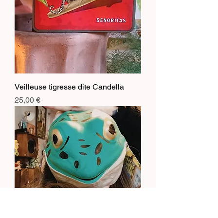
Veilleuse tigresse dite Candella
Prix
25,00 €