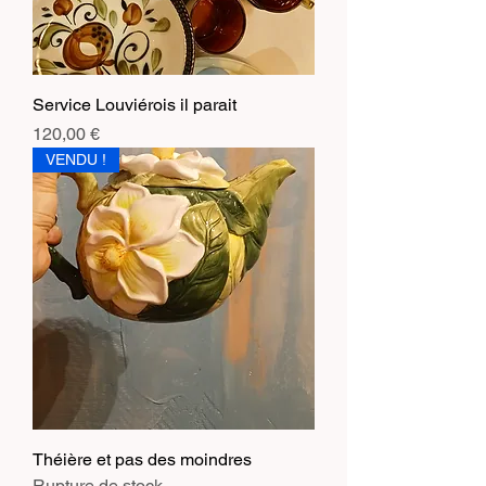
Service Louviérois il parait
Prix
120,00 €
VENDU !
Théière et pas des moindres
Rupture de stock