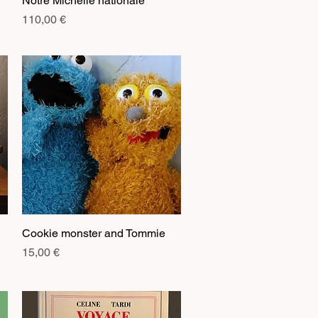
Notre Michelle nationale
Prix
110,00 €
Cookie monster and Tommie
Aperçu rapide
Prix
15,00 €