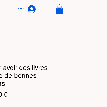
Se connecter
 avoir des livres
re de bonnes
ns
Prix
0 €