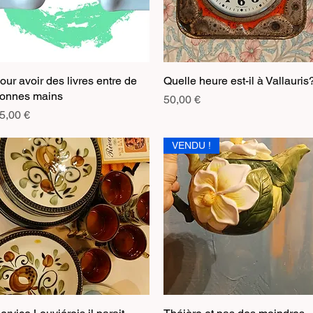
our avoir des livres entre de
Aperçu rapide
Quelle heure est-il à Vallauris
Aperçu rapide
onnes mains
Prix
50,00 €
rix
5,00 €
VENDU !
Aperçu rapide
Aperçu rapide