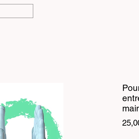
Pour
ent
mai
25,0