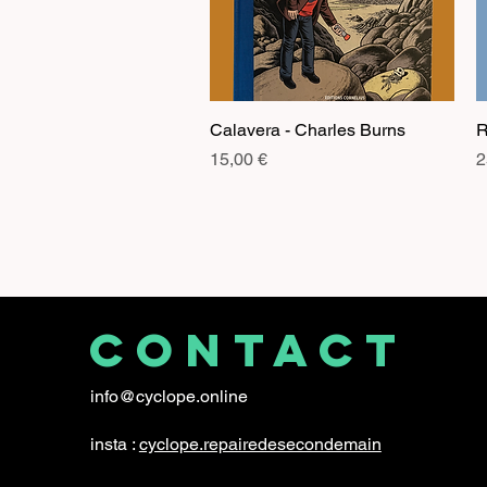
Calavera - Charles Burns
Aperçu rapide
R
Prix
P
15,00 €
2
CONTACT
info@cyclope.online
insta :
cyclope.repairedesecondemain