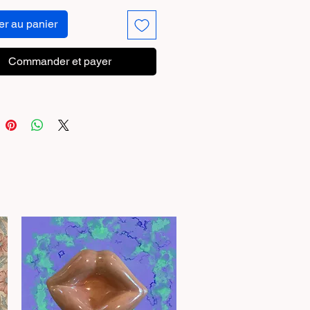
er au panier
Commander et payer