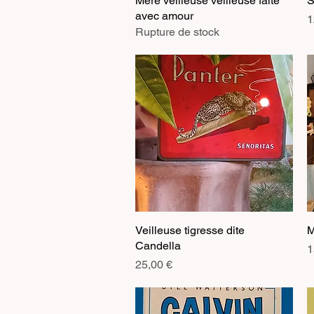
Mere veilleuse veilleuse faite
S
avec amour
P
1
Rupture de stock
Veilleuse tigresse dite
Aperçu rapide
M
Candella
P
1
Prix
25,00 €