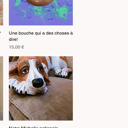
?
Une bouche qui a des choses à
Aperçu rapide
dire!
Prix
15,00 €
Aperçu rapide