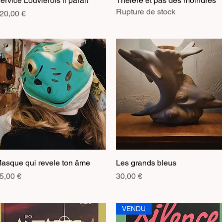
ervice Louviérois il parait
Théière et pas des moindres
Rupture de stock
rix
20,00 €
asque qui revele ton âme
Aperçu rapide
Les grands bleus
Aperçu rapide
rix
Prix
5,00 €
30,00 €
VENDU