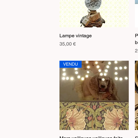
Lampe vintage
Aperçu rapide
P
b
Prix
35,00 €
P
2
VENDU
Aperçu rapide