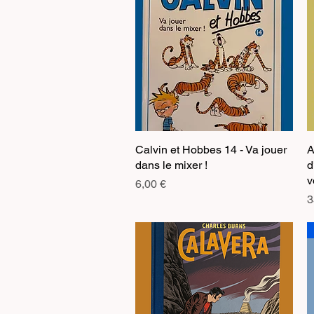
Calvin et Hobbes 14 - Va jouer
Aperçu rapide
A
dans le mixer !
d
v
Prix
6,00 €
P
3