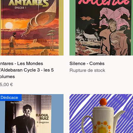
ntares - Les Mondes
Aperçu rapide
Silence - Comès
Aperçu rapide
'Aldebaran Cycle 3 - les 5
Rupture de stock
olumes
rix
5,00 €
Dédicace